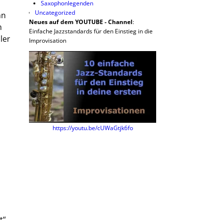
Saxophonlegenden
Uncategorized
nn
Neues auf dem YOUTUBE - Channel
:
m
Einfache Jazzstandards für den Einstieg in die
ler
Improvisation
https://youtu.be/cUWaGtjk6fo
t“