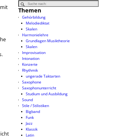
 mit
Themen
Gehörbildung
Melodiediktat
Skalen
Harmonielehre
che
Grundlagen Musiktheorie
Skalen
Improvisation
s.
Intonation
Konzerte
Rhythmik
ungerade Taktarten
Saxophone
Saxophonunterricht
Studium und Ausbildung
Sound
Stile / Stilistiken
Bigband
Funk
Jazz
Klassik
icht
Latin