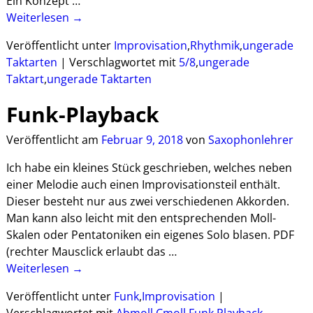
Ein Konzept
…
Weiterlesen →
Veröffentlicht unter
Improvisation
,
Rhythmik
,
ungerade
Taktarten
|
Verschlagwortet mit
5/8
,
ungerade
Taktart
,
ungerade Taktarten
Funk-Playback
Veröffentlicht am
Februar 9, 2018
von
Saxophonlehrer
Ich habe ein kleines Stück geschrieben, welches neben
einer Melodie auch einen Improvisationsteil enthält.
Dieser besteht nur aus zwei verschiedenen Akkorden.
Man kann also leicht mit den entsprechenden Moll-
Skalen oder Pentatoniken ein eigenes Solo blasen. PDF
(rechter Mausclick erlaubt das
…
Weiterlesen →
Veröffentlicht unter
Funk
,
Improvisation
|
Verschlagwortet mit
Abmoll
,
Cmoll
,
Funk Playback