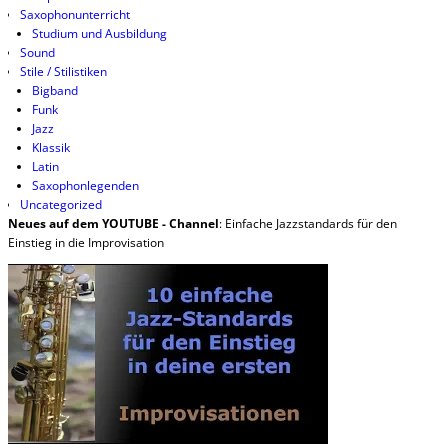
Saxophonunterricht
Studium und Ausbildung
Sound
Stile / Stilistiken
Bigband
Funk
Jazz
Klassik
Latin
Saxophonlegenden
Uncategorized
Neues auf dem YOUTUBE - Channel
: Einfache Jazzstandards für den
Einstieg in die Improvisation