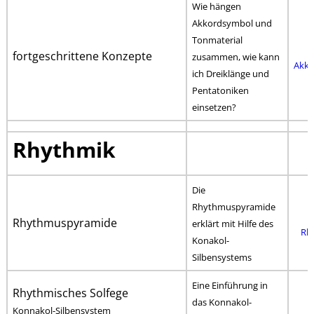
Wie hängen
Akkordsymbol und
Tonmaterial
fortgeschrittene Konzepte
zusammen, wie kann
Akko
ich Dreiklänge und
Pentatoniken
einsetzen?
Rhythmik
Die
Rhythmuspyramide
Rhythmuspyramide
erklärt mit Hilfe des
Rh
Konakol-
Silbensystems
Eine Einführung in
Rhythmisches Solfege
das Konnakol-
Konnakol-Silbensystem