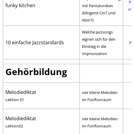
PD
funky kitchen
mit Pentatoniken
mp
(klingend Cm7 und
Abm7)
Welche Jazzsongs
eignen sich für den
10 einfache Jazzstandards
PD
Einstieg in die
Improvisation
Gehörbildung
Melodiediktat
vier kleine Melodien
Lektion 01
im Fünftonraum
Melodiediktat
vier kleine Melodien
Lektion02
im Fünftonraum