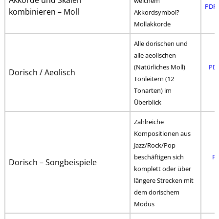
Akkorde und Skalen
welchem
PDF 
kombinieren – Moll
Akkordsymbol?
Mollakkorde
Alle dorischen und
alle aeolischen
(Natürliches Moll)
PDF
Dorisch / Aeolisch
Tonleitern (12
Tonarten) im
Überblick
Zahlreiche
Kompositionen aus
Jazz/Rock/Pop
beschäftigen sich
PD
Dorisch – Songbeispiele
komplett oder über
längere Strecken mit
dem dorischem
Modus