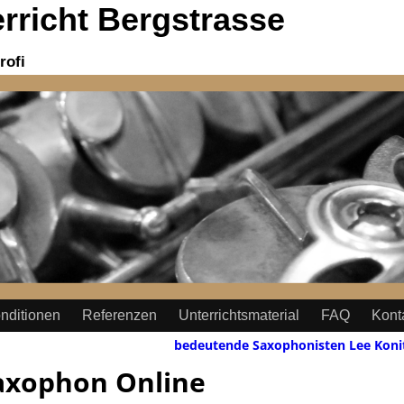
richt Bergstrasse
rofi
nditionen
Referenzen
Unterrichtsmaterial
FAQ
Kont
bedeutende Saxophonisten Lee Koni
axophon Online