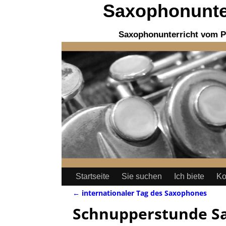
Saxophonunter
Saxophonunterricht vom P
Startseite
Sie suchen
Ich biete
Ko
←
internationaler Tag des Saxophones
Artikelnavigation
Schnupperstunde S