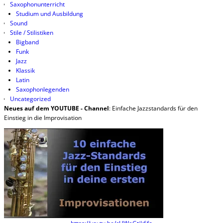
Saxophonunterricht
Studium und Ausbildung
Sound
Stile / Stilistiken
Bigband
Funk
Jazz
Klassik
Latin
Saxophonlegenden
Uncategorized
Neues auf dem YOUTUBE - Channel
: Einfache Jazzstandards für den
Einstieg in die Improvisation