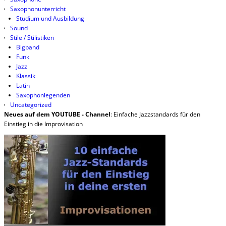
Saxophonunterricht
Studium und Ausbildung
Sound
Stile / Stilistiken
Bigband
Funk
Jazz
Klassik
Latin
Saxophonlegenden
Uncategorized
Neues auf dem YOUTUBE - Channel
: Einfache Jazzstandards für den
Einstieg in die Improvisation