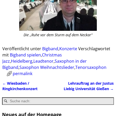
Die „Ruhe vor dem Sturm auf dem Neckar“
Veröffentlicht unter
Bigband
,
Konzerte
Verschlagwortet
mit
Bigband spielen
,
Christmas
Jazz
,
Heidelberg
,
Leadtenor
,
Saxophon in der
Bigband
,
Saxophon Weihnachtslieder
,
Tenorsaxophon
permalink
←
Wiesbaden /
Lehrauftrag an der Justus
Artikelnavigation
Ringkirchenkonzert
Liebig Universität Gießen
→
Neues auf der Homepage