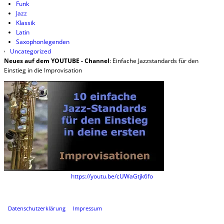
Funk
Jazz
Klassik
Latin
Saxophonlegenden
Uncategorized
Neues auf dem YOUTUBE - Channel
: Einfache Jazzstandards für den
Einstieg in die Improvisation
https://youtu.be/cUWaGtjk6fo
Datenschutzerklärung
Impressum