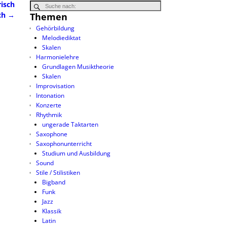
isch
ch
→
Themen
Gehörbildung
Melodiediktat
Skalen
Harmonielehre
Grundlagen Musiktheorie
Skalen
Improvisation
Intonation
Konzerte
Rhythmik
ungerade Taktarten
Saxophone
Saxophonunterricht
Studium und Ausbildung
Sound
Stile / Stilistiken
Bigband
Funk
Jazz
Klassik
Latin