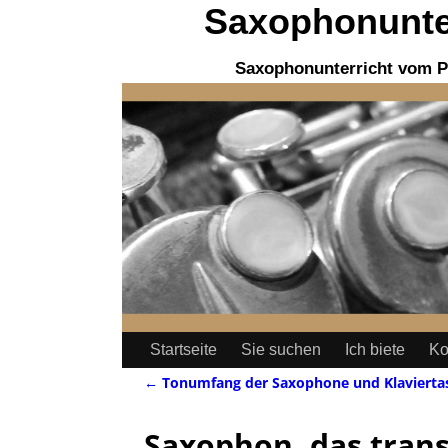
Saxophonunter
Saxophonunterricht vom P
Startseite
Sie suchen
Ich biete
Ko
←
Tonumfang der Saxophone und Klavierta
Artikelnavigation
Saxophon, das tran