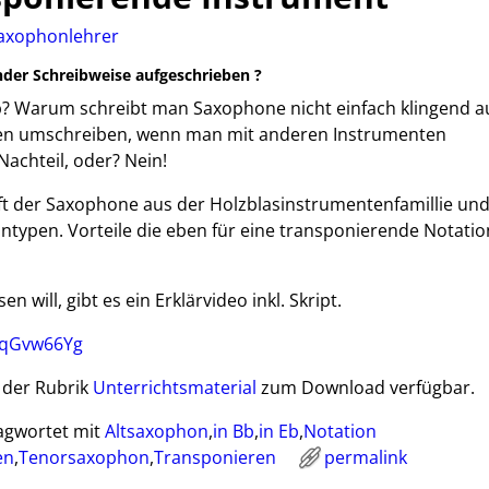
axophonlehrer
er Schreibweise aufgeschrieben ?
? Warum schreibt man Saxophone nicht einfach klingend au
n umschreiben, wenn man mit anderen Instrumenten
Nachteil, oder? Nein!
t der Saxophone aus der Holzblasinstrumentenfamillie und
ontypen. Vorteile die eben für eine transponierende Notatio
 will, gibt es ein Erklärvideo inkl. Skript.
A5qGvw66Yg
 der Rubrik
Unterrichtsmaterial
zum Download verfügbar.
agwortet mit
Altsaxophon
,
in Bb
,
in Eb
,
Notation
en
,
Tenorsaxophon
,
Transponieren
permalink