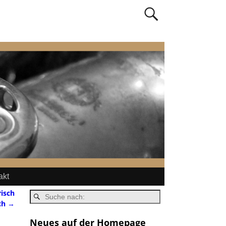
akt
isch
ch
→
Neues auf der Homepage