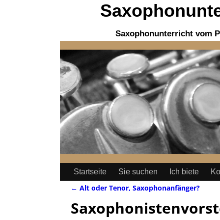
Saxophonunter
Saxophonunterricht vom P
Startseite
Sie suchen
Ich biete
Ko
←
Alt oder Tenor, Saxophonanfänger?
Artikelnavigation
Saxophonistenvorst