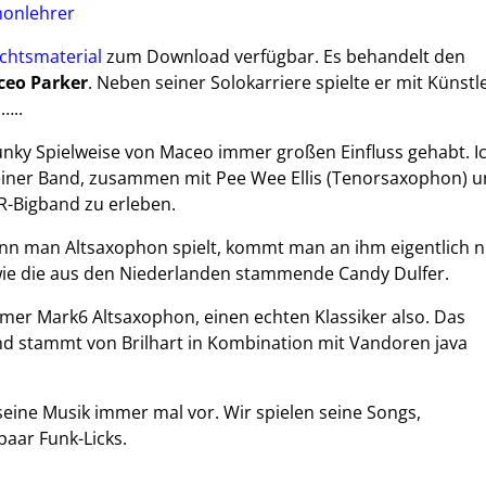
onlehrer
chtsmaterial
zum Download verfügbar. Es behandelt den
eo Parker
. Neben seiner Solokarriere spielte er mit Künstl
…..
unky Spielweise von Maceo immer großen Einfluss gehabt. I
seiner Band, zusammen mit Pee Wee Ellis (Tenorsaxophon) 
R-Bigband zu erleben.
enn man Altsaxophon spielt, kommt man an ihm eigentlich n
n wie die aus den Niederlanden stammende Candy Dulfer.
elmer Mark6 Altsaxophon, einen echten Klassiker also. Das
und stammt von Brilhart in Kombination mit Vandoren java
ine Musik immer mal vor. Wir spielen seine Songs,
paar Funk-Licks.