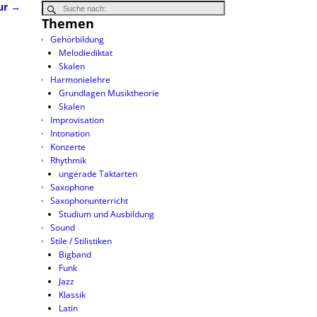
ur
→
Themen
Gehörbildung
Melodiediktat
Skalen
Harmonielehre
Grundlagen Musiktheorie
Skalen
Improvisation
Intonation
Konzerte
Rhythmik
ungerade Taktarten
Saxophone
Saxophonunterricht
Studium und Ausbildung
Sound
Stile / Stilistiken
Bigband
Funk
Jazz
Klassik
Latin