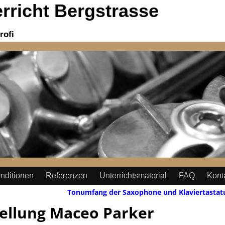
richt Bergstrasse
rofi
nditionen
Referenzen
Unterrichtsmaterial
FAQ
Kont
Tonumfang der Saxophone und Klaviertastat
ellung Maceo Parker