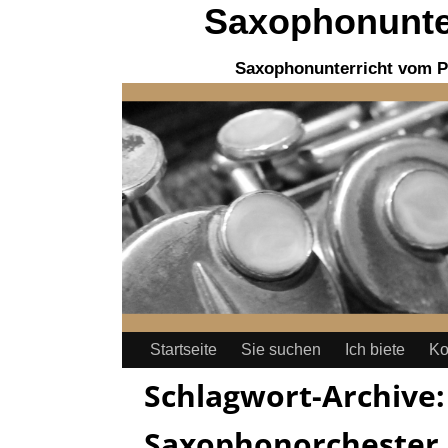
Saxophonunter
Saxophonunterricht vom P
Startseite
Sie suchen
Ich biete
Ko
Schlagwort-Archive
Saxophonorchester