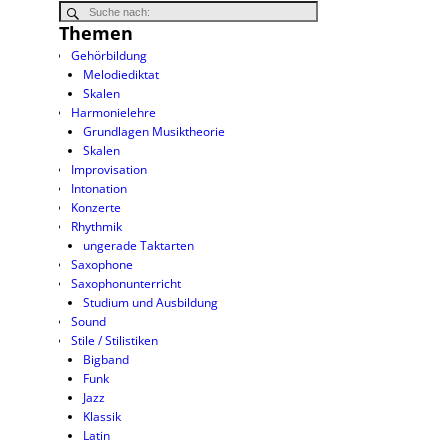
Themen
Gehörbildung
Melodiediktat
Skalen
Harmonielehre
Grundlagen Musiktheorie
Skalen
Improvisation
Intonation
Konzerte
Rhythmik
ungerade Taktarten
Saxophone
Saxophonunterricht
Studium und Ausbildung
Sound
Stile / Stilistiken
Bigband
Funk
Jazz
Klassik
Latin