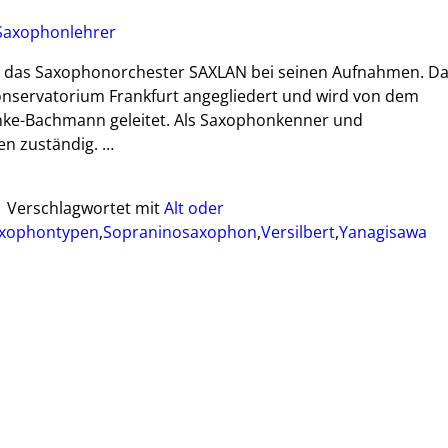
Saxophonlehrer
ch das Saxophonorchester SAXLAN bei seinen Aufnahmen. D
Konservatorium Frankfurt angegliedert und wird von dem
ke-Bachmann geleitet. Als Saxophonkenner und
en zuständig.
…
|
Verschlagwortet mit
Alt oder
xophontypen
,
Sopraninosaxophon
,
Versilbert
,
Yanagisawa