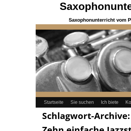
Saxophonunter
Saxophonunterricht vom P
Startseite
Sie suchen
Ich biete
Ko
Schlagwort-Archive
Zehn einfache Jazzs