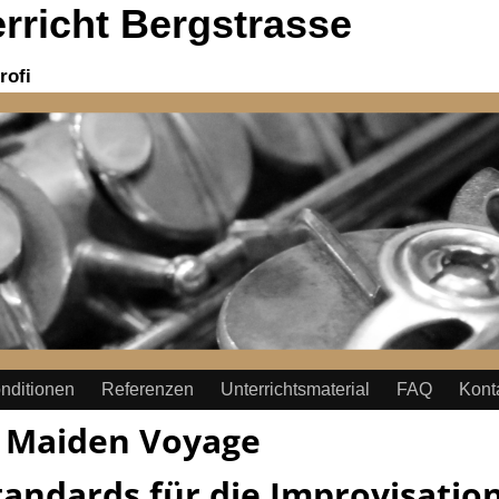
richt Bergstrasse
rofi
nditionen
Referenzen
Unterrichtsmaterial
FAQ
Kont
:
Maiden Voyage
tandards für die Improvisatio