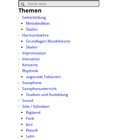
Themen
Gehörbildung
Melodiediktat
Skalen
Harmonielehre
Grundlagen Musiktheorie
Skalen
Improvisation
Intonation
Konzerte
Rhythmik
ungerade Taktarten
Saxophone
Saxophonunterricht
Studium und Ausbildung
Sound
Stile / Stilistiken
Bigband
Funk
Jazz
Klassik
Latin