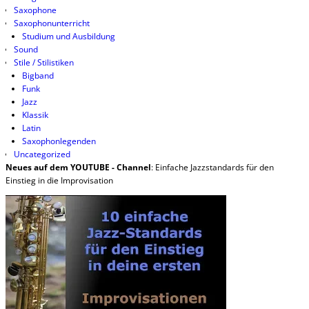
Saxophone
Saxophonunterricht
Studium und Ausbildung
Sound
Stile / Stilistiken
Bigband
Funk
Jazz
Klassik
Latin
Saxophonlegenden
Uncategorized
Neues auf dem YOUTUBE - Channel
: Einfache Jazzstandards für den
Einstieg in die Improvisation