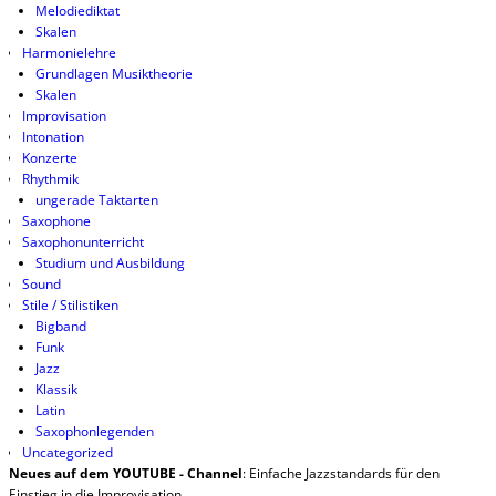
Melodiediktat
Skalen
Harmonielehre
Grundlagen Musiktheorie
Skalen
Improvisation
Intonation
Konzerte
Rhythmik
ungerade Taktarten
Saxophone
Saxophonunterricht
Studium und Ausbildung
Sound
Stile / Stilistiken
Bigband
Funk
Jazz
Klassik
Latin
Saxophonlegenden
Uncategorized
Neues auf dem YOUTUBE - Channel
: Einfache Jazzstandards für den
Einstieg in die Improvisation