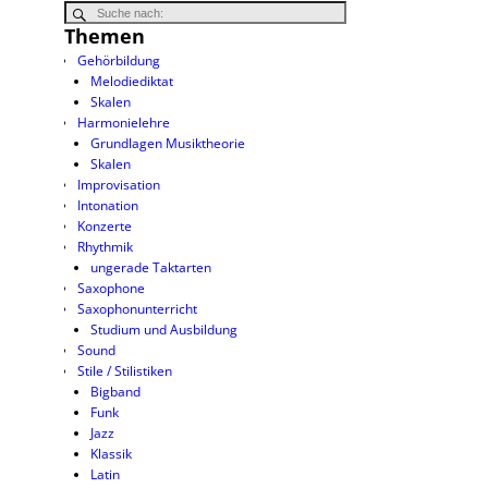
Themen
Gehörbildung
Melodiediktat
Skalen
Harmonielehre
Grundlagen Musiktheorie
Skalen
Improvisation
Intonation
Konzerte
Rhythmik
ungerade Taktarten
Saxophone
Saxophonunterricht
Studium und Ausbildung
Sound
Stile / Stilistiken
Bigband
Funk
Jazz
Klassik
Latin