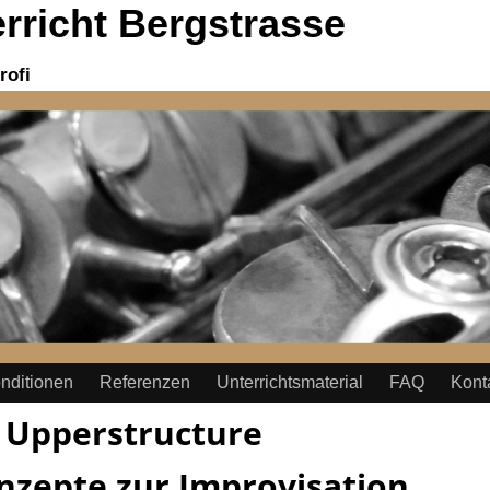
richt Bergstrasse
rofi
nditionen
Referenzen
Unterrichtsmaterial
FAQ
Kont
:
Upperstructure
nzepte zur Improvisation