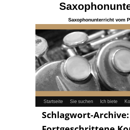
Saxophonunter
Saxophonunterricht vom P
Startseite
Sie suchen
Ich biete
Ko
Schlagwort-Archive
Fortgeschrittene Ko