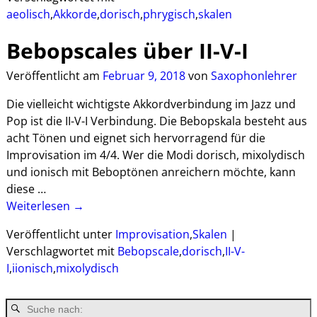
aeolisch
,
Akkorde
,
dorisch
,
phrygisch
,
skalen
Bebopscales über II-V-I
Veröffentlicht am
Februar 9, 2018
von
Saxophonlehrer
Die vielleicht wichtigste Akkordverbindung im Jazz und
Pop ist die II-V-I Verbindung. Die Bebopskala besteht aus
acht Tönen und eignet sich hervorragend für die
Improvisation im 4/4. Wer die Modi dorisch, mixolydisch
und ionisch mit Beboptönen anreichern möchte, kann
diese
…
Weiterlesen →
Veröffentlicht unter
Improvisation
,
Skalen
|
Verschlagwortet mit
Bebopscale
,
dorisch
,
II-V-
I
,
iionisch
,
mixolydisch