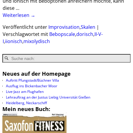
und ionisch mit Beboptönen anreichern möchte, kann
diese
…
Weiterlesen →
Veröffentlicht unter
Improvisation
,
Skalen
|
Verschlagwortet mit
Bebopscale
,
dorisch
,
II-V-
I
,
iionisch
,
mixolydisch
Neues auf der Homepage
Auftritt Pfungstadt/Büchner Villa
Ausflug ins Bickenbacher Moor
Live-Jazz am Flughafen
Lehrauftrag an der Justus Liebig Universität Gießen
Heidelberg, Neckarschiff
Mein neues Buch: