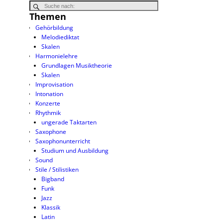
Themen
Gehörbildung
Melodiediktat
Skalen
Harmonielehre
Grundlagen Musiktheorie
Skalen
Improvisation
Intonation
Konzerte
Rhythmik
ungerade Taktarten
Saxophone
Saxophonunterricht
Studium und Ausbildung
Sound
Stile / Stilistiken
Bigband
Funk
Jazz
Klassik
Latin