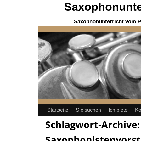
Saxophonunter
Saxophonunterricht vom P
Startseite
Sie suchen
Ich biete
Ko
Schlagwort-Archive
Saxophonistenvorst