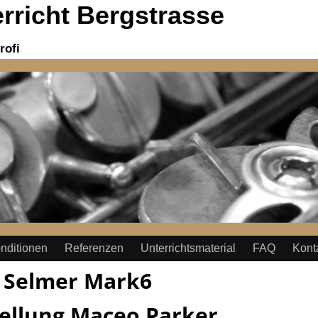
richt Bergstrasse
rofi
nditionen
Referenzen
Unterrichtsmaterial
FAQ
Kont
:
Selmer Mark6
ellung Maceo Parker