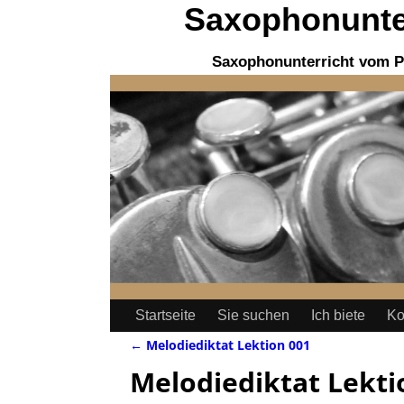
Saxophonunter
Saxophonunterricht vom P
Startseite
Sie suchen
Ich biete
Ko
←
Melodiediktat Lektion 001
Artikelnavigation
Melodiediktat Lekti