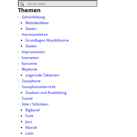
Themen
Gehörbildung
Melodiediktat
Skalen
Harmonielehre
Grundlagen Musiktheorie
Skalen
Improvisation
Intonation
Konzerte
Rhythmik
ungerade Taktarten
Saxophone
Saxophonunterricht
Studium und Ausbildung
Sound
Stile / Stilistiken
Bigband
Funk
Jazz
Klassik
Latin