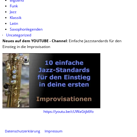
Bigband
Funk
Jazz
Klassik
Latin
Saxophonlegenden
Uncategorized
Neues auf dem YOUTUBE - Channel
: Einfache Jazzstandards für den
Einstieg in die Improvisation
https://youtu.be/cUWaGtjk6fo
Datenschutzerklärung
Impressum